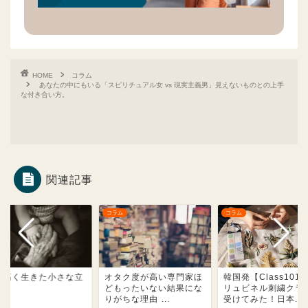
HOME
コラム
あなたの中にもいる「スピリチュアル女 vs 現実主義男」見えないものとの上手
な付き合い方。
関連記事
ム
コラム
コラム
り高く生きた小さな立
オタク度が高い専門家ほ
韓国発【Class101
者。
どもったいない結果にな
リュビネル刺繍クラ
りがちな理由 ...
受けてみた！日本...