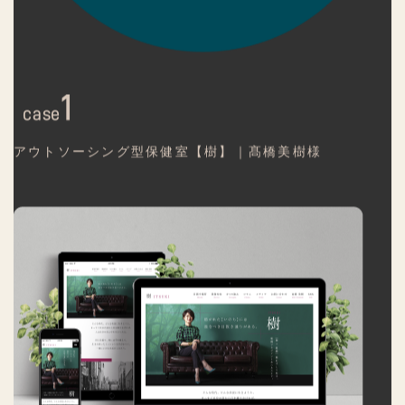
1
case
アウトソーシング型保健室【樹】｜髙橋美樹様