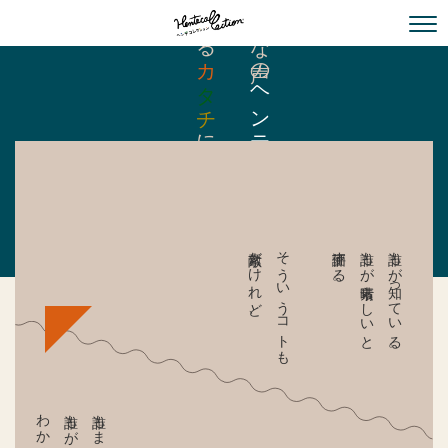
伝わる
小さな声の
カ
トップページ
タ
ヘンテコ
チ
に編集する
たちを
素敵だけれど、
そういうコトも
評価する。
誰もが素晴らしいと
誰もが知っている。