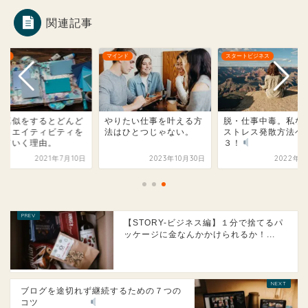
関連記事
ンド
スタートビジネス
マインド
りたい仕事を叶える方
脱・仕事中毒。私なりの
人の真似をするとど
はひとつじゃない。
ストレス発散方法ベスト
んクリエイティビテ
３！
失っていく理由。
2023年10月30日
2022年2月6日
2021年7
【STORY-ビジネス編】１分で捨てるパ
ッケージに金なんかかけられるか！...
ブログを途切れず継続するための７つの
コツ