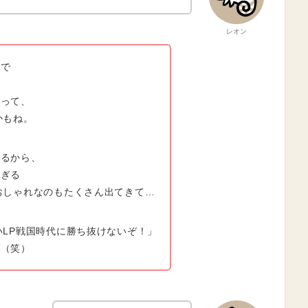
レオン
aで
あって、
かもね。
れるから、
すぎる
おしゃれなのもたくさん出てきて…
いLP戦国時代に勝ち抜けないぞ！」
い（笑）
実際のところどうなの？