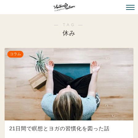
― TAG ―
休み
コラム
21日間で瞑想とヨガの習慣化を図った話