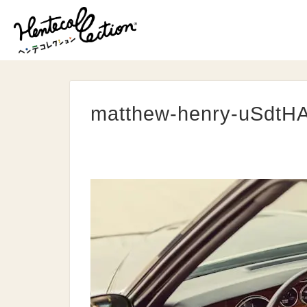
matthew-henry-uSdtH