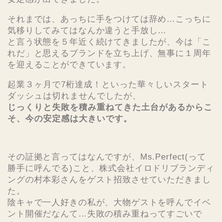
それまでは、あっちに手をつけては辞め…こっちに
気移りしてみてはなんか違うと手放し…
と言う状態を５年近く続けてきましたが、今は「こ
れだ」と思えるブランドを立ち上げ、
無事に１周年
を迎えることができています。
起業３ヶ月で7桁達成！といった華々しいスタート
ダッシュは切れませんでしたが、
じっくりと失敗を積み重ねてきた土台があるからこ
そ、今の安定感は大きいです。
その証拠と言ってはなんですが、Ms.Perfect(って
勝手に呼んでる)こと、株式会社イロドリブランディ
ングの村本彩さんをゲスト招致させていただきまし
た。
陰キャで一人好きの私が、大物ゲストを呼んでイベ
ント開催だなんて…失敗の積み重ねってすごいで