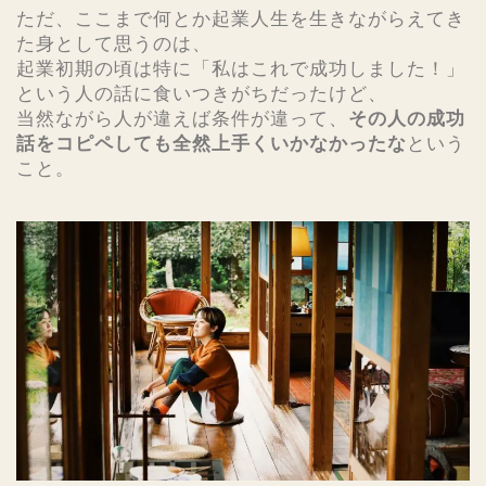
ただ、ここまで何とか起業人生を生きながらえてき
た身として思うのは、
起業初期の頃は特に「私はこれで成功しました！」
という人の話に食いつきがちだったけど、
当然ながら人が違えば条件が違って、
その人の成功
話をコピペしても全然上手くいかなかったな
という
こと。